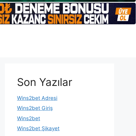
Son Yazılar
Wins2bet Adresi
Wins2bet Giriş
Wins2bet
Wins2bet Şikayet