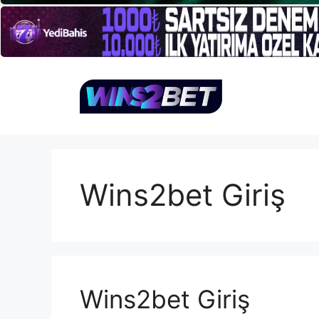
İçeriğe
atla
Wins2bet Giriş
Wins2bet Giriş