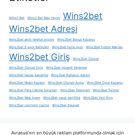
Wins2bet
Wins2 Bet
Wins2 Bet Maç Yayını
Wins2bet Adresi
Wins2bet akıllı telefon erişimi
Wins2bet Bonus Kazancı
Wins2bet E-spor Bahisleri
Wins2bet fazla oyun
Wins2bet Futbol Maçları
Wins2bet Giriş
Wins2bet Güncel
Wins2bet Güncel Giriş
Wins2bet güvenli öğrenme
Wins2bet hesap kapatma
Wins2bet Kullanıcı Adresi
Wins2bet Mobil Kazanç
Wins2bet Oturum Açma
Wins2bet Oyun Kazancı
Wins2bet Para Çekme Sorunları
Wins2bet Telegram
Wins2bet Twitter
Wins2bet Web İşlem
Wins2bet yasal sertifika
Wins2bet Yeni Giriş
Wins2bet çevrimiçi casino
Wins2bet Şikayet
Avrasya'nın en büyük reklam platformunda olmak için