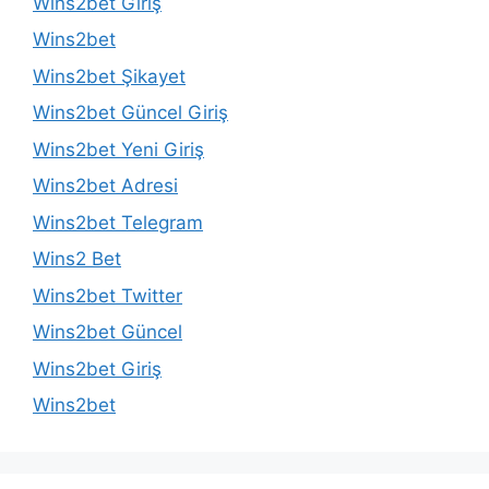
Wins2bet Giriş
Wins2bet
Wins2bet Şikayet
Wins2bet Güncel Giriş
Wins2bet Yeni Giriş
Wins2bet Adresi
Wins2bet Telegram
Wins2 Bet
Wins2bet Twitter
Wins2bet Güncel
Wins2bet Giriş
Wins2bet