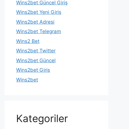
Wins2bet Güncel Giriş
Wins2bet Yeni Giriş
Wins2bet Adresi
Wins2bet Telegram
Wins2 Bet
Wins2bet Twitter
Wins2bet Güncel
Wins2bet Giriş
Wins2bet
Kategoriler