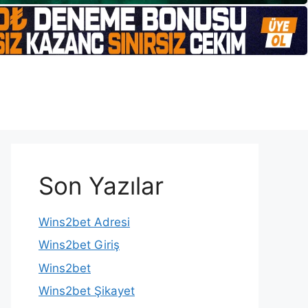
Son Yazılar
Wins2bet Adresi
Wins2bet Giriş
Wins2bet
Wins2bet Şikayet