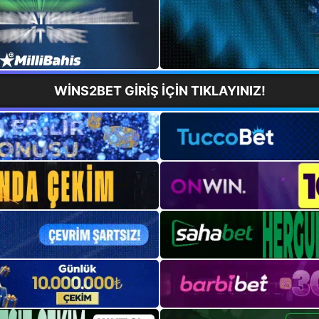
WİNS2BET GİRİŞ İÇİN TIKLAYINIZ!