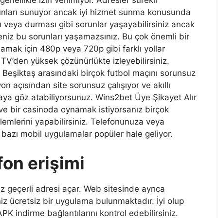
genellikle izin verilmiyor. Adresler sürekli
oyunları sunuyor ancak iyi hizmet sunma konusunda
 veya durması gibi sorunlar yaşayabilirsiniz ancak
niz bu sorunları yaşamazsınız. Bu çok önemli bir
amak için 480p veya 720p gibi farklı yollar
ı TV’den yüksek çözünürlükte izleyebilirsiniz.
Beşiktaş arasındaki birçok futbol maçını sorunsuz
yon açısından site sorunsuz çalışıyor ve akıllı
aya göz atabiliyorsunuz. Wins2bet Üye Şikayet Alır
ve bir casinoda oynamak istiyorsanız birçok
şlemlerini yapabilirsiniz. Telefonunuza veya
 bazı mobil uygulamalar popüler hale geliyor.
fon erişimi
nız geçerli adresi açar. Web sitesinde ayrıca
iz ücretsiz bir uygulama bulunmaktadır. İyi olup
K indirme bağlantılarını kontrol edebilirsiniz.